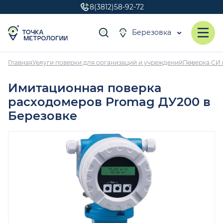
8(3812)58-92-72
Березовка
Главная
Услуги поверки для организаций и учреждений
Поверка СИ 
Имитационная поверка
расходомеров Promag ДУ200 в
Березовке