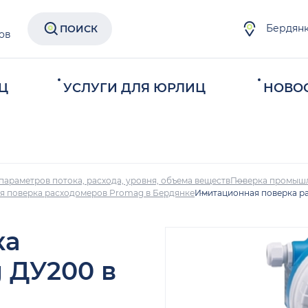
Бердян
ПОИСК
ов
Ц
УСЛУГИ ДЛЯ ЮРЛИЦ
НОВО
параметров потока, расхода, уровня, объема веществ
Поверка промыш
я поверка расходомеров Promag в Бердянке
Имитационная поверка р
ка
 ДУ200 в