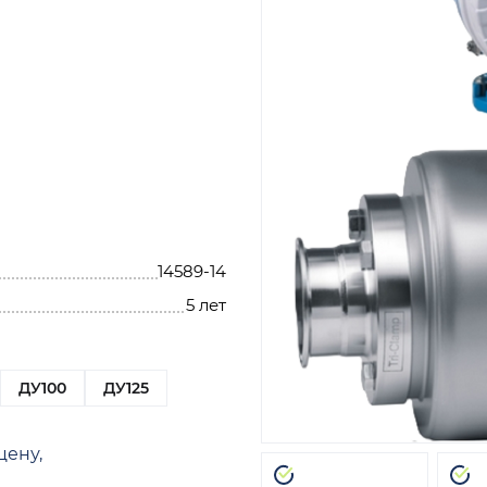
14589-14
5 лет
ДУ100
ДУ125
цену,