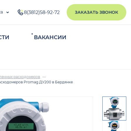
ка
8(3812)58-92-72
ЗАКАЗАТЬ ЗВОНОК
СТИ
ВАКАНСИИ
ИСКАТЬ
ленных расходомеров
асходомеров Promag ДУ200 в Бердянке