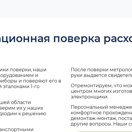
ационная поверка рас
дики поверки, наши
После поверки метроло
борудованием и
руки выдается свидетел
риборы и поверяют его в
Отремонтируем, что мо
 эталонами 1-го
центром многих изгото
электронщики.
ашей области
Персональный менеджер
верим их у наших
комфортное прохождение
одходим к решению
демонтаж-монтаж, поста
другие вопросы. Наши со
транспортными