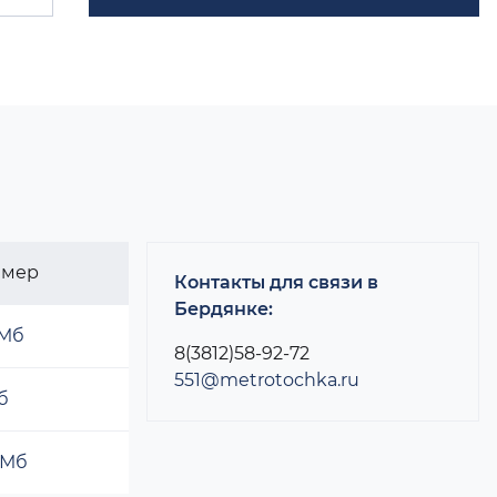
змер
Контакты для связи в
Бердянке:
 Мб
8(3812)58-92-72
551@metrotochka.ru
б
 Мб