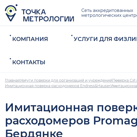
Сеть аккредитованных
метрологических центр
КОМПАНИЯ
УСЛУГИ ДЛЯ ФИЗЛИ
КОНТАКТЫ
Главная
Услуги поверки для организаций и учреждений
Поверка СИ 
Имитационная поверка расходомеров Endress&Hauser
Имитационна
Имитационная повер
расходомеров Promag
Бердянке