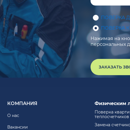
ПОВЕРКА 
ПОВЕРКА 
Нажимая на кноп
персональных д
ЗАКАЗАТЬ З
КОМПАНИЯ
Физическим 
Поверка кварт
О нас
теплосчетчиков
Замена счетчик
Вакансии