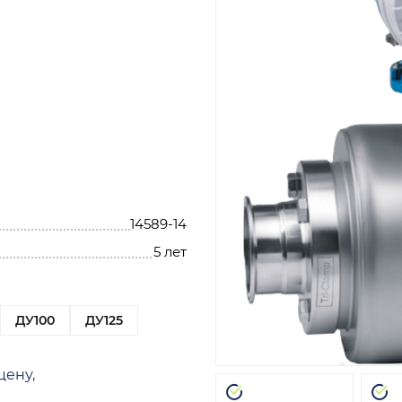
14589-14
5 лет
ДУ100
ДУ125
цену,