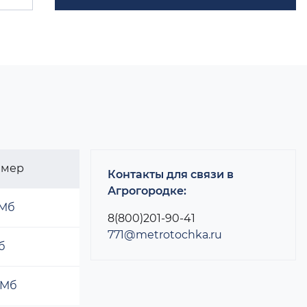
змер
Контакты для связи в
Агрогородке:
 Мб
8(800)201-90-41
771@metrotochka.ru
б
 Мб