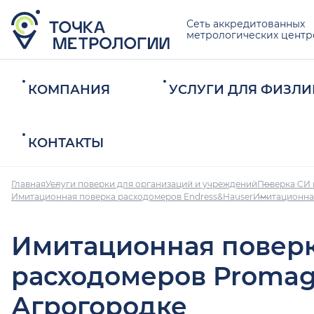
Сеть аккредитованных
метрологических центр
КОМПАНИЯ
УСЛУГИ ДЛЯ ФИЗЛИ
КОНТАКТЫ
Главная
Услуги поверки для организаций и учреждений
Поверка СИ 
Имитационная поверка расходомеров Endress&Hauser
Имитационна
Имитационная повер
расходомеров Promag
Агрогородке