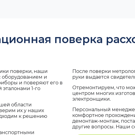
ационная поверка рас
дики поверки, наши
После поверки метроло
с оборудованием и
руки выдается свидетел
риборы и поверяют его в
Отремонтируем, что мо
 эталонами 1-го
центром многих изгото
электронщики.
ашей области
Персональный менеджер
верим их у наших
комфортное прохождение
одходим к решению
демонтаж-монтаж, поста
другие вопросы. Наши со
транспортными