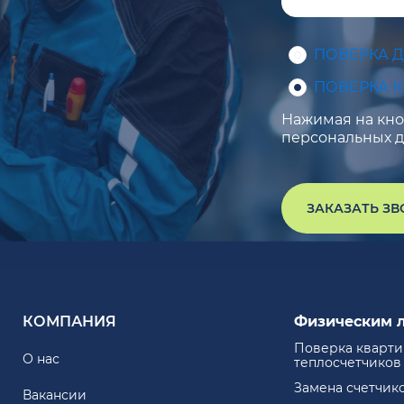
ПОВЕРКА 
ПОВЕРКА 
Нажимая на кноп
персональных д
ЗАКАЗАТЬ З
КОМПАНИЯ
Физическим 
Поверка кварт
О нас
теплосчетчиков
Замена счетчик
Вакансии