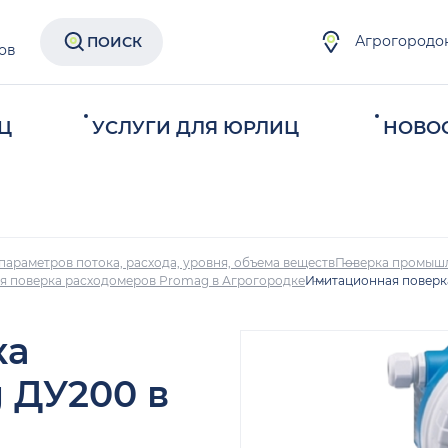
Агрогородо
ПОИСК
ов
Ц
УСЛУГИ ДЛЯ ЮРЛИЦ
НОВО
параметров потока, расхода, уровня, объема веществ
Поверка промыш
я поверка расходомеров Promag в Агрогородке
Имитационная поверк
ка
 ДУ200 в