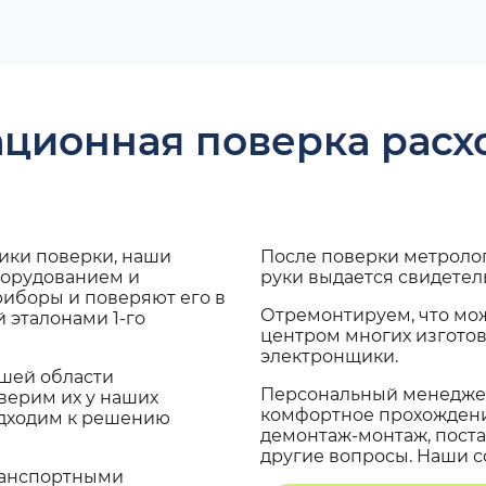
ационная поверка рас
дики поверки, наши
После поверки метроло
борудованием и
руки выдается свидетел
риборы и поверяют его в
Отремонтируем, что мо
 эталонами 1-го
центром многих изгото
электронщики.
ашей области
Персональный менеджер
верим их у наших
комфортное прохождение
одходим к решению
демонтаж-монтаж, поста
другие вопросы. Наши со
транспортными