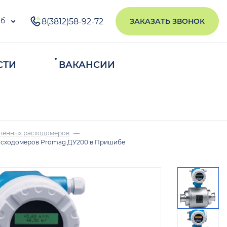
б
8(3812)58-92-72
ЗАКАЗАТЬ ЗВОНОК
СТИ
ВАКАНСИИ
ИСКАТЬ
ленных расходомеров
асходомеров Promag ДУ200 в Пришибе