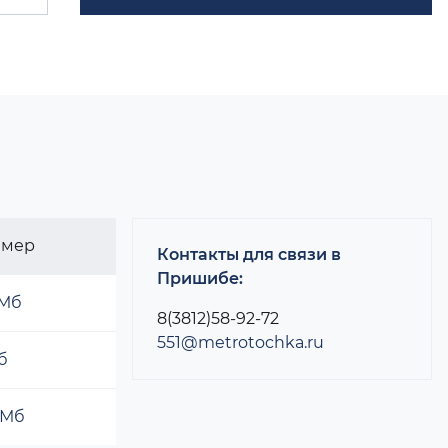
змер
Контакты для связи в
Пришибе:
 Мб
8(3812)58-92-72
551@metrotochka.ru
б
 Мб