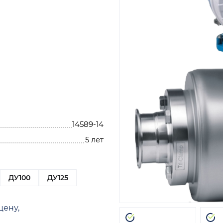
14589-14
5 лет
ДУ100
ДУ125
цену,