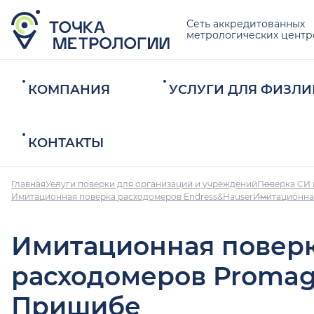
Сеть аккредитованных
метрологических центр
КОМПАНИЯ
УСЛУГИ ДЛЯ ФИЗЛИ
КОНТАКТЫ
Главная
Услуги поверки для организаций и учреждений
Поверка СИ 
Имитационная поверка расходомеров Endress&Hauser
Имитационна
Имитационная повер
расходомеров Promag
Пришибе