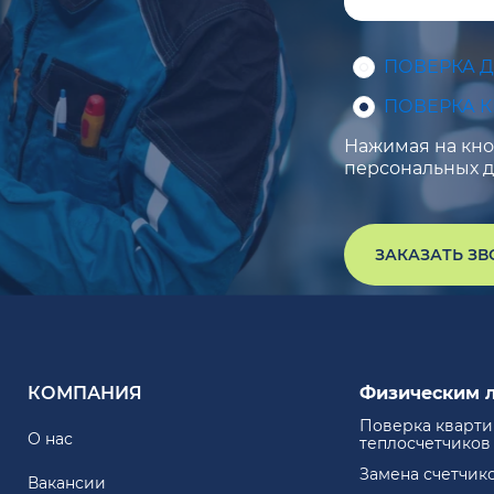
ПОВЕРКА 
ПОВЕРКА 
Нажимая на кноп
персональных д
ЗАКАЗАТЬ З
КОМПАНИЯ
Физическим 
Поверка кварт
О нас
теплосчетчиков
Замена счетчик
Вакансии