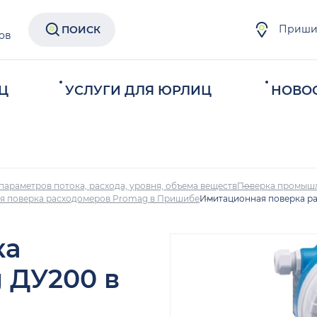
Приши
ПОИСК
ов
Ц
УСЛУГИ ДЛЯ ЮРЛИЦ
НОВО
параметров потока, расхода, уровня, объема веществ
Поверка промыш
я поверка расходомеров Promag в Пришибе
Имитационная поверка р
ка
 ДУ200 в