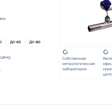
ин»
0
ДУ-65
ДУ-80
цену,
Собственная
Явля
метрологическая
офи
лаборатория
сер
т
цент