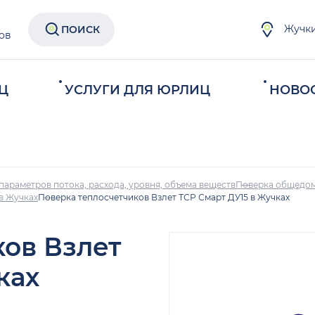
Жучк
ПОИСК
ов
Ц
УСЛУГИ ДЛЯ ЮРЛИЦ
НОВО
параметров потока, расхода, уровня, объема веществ
Поверка общедом
в Жучках
Поверка теплосчетчиков Взлет ТСР Смарт ДУ15 в Жучках
ков Взлет
ках