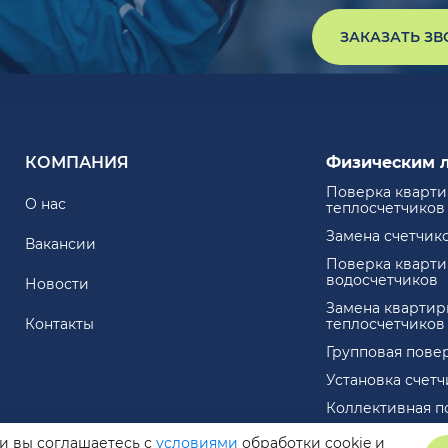
ЗАКАЗАТЬ З
КОМПАНИЯ
Физическим 
Поверка кварт
О нас
теплосчетчиков
Замена счетчик
Вакансии
Поверка кварт
водосчетчиков
Новости
Замена квартир
Контакты
теплосчетчиков
Групповая пове
Установка счет
Коллективная п
ли вы соглашаетесь с
условиями
обработки cookie и