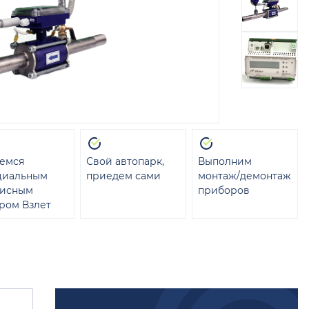
емся
Свой автопарк,
Выполним
циальным
приедем сами
монтаж/демонтаж
висным
приборов
ром Взлет