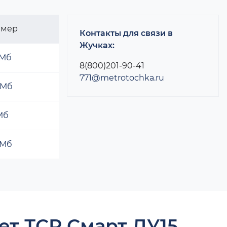
змер
Контакты для связи в
Жучках:
 Мб
8(800)201-90-41
771@metrotochka.ru
 Мб
 Мб
 Мб
ет ТСР Смарт ДУ15