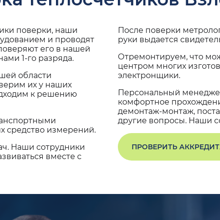
дики поверки, наши
После поверки метроло
рудованием и проводят
руки выдается свидетел
поверяют его в нашей
Отремонтируем, что мо
ами 1-го разряда.
центром многих изгото
ашей области
электронщики.
верим их у наших
Персональный менеджер
одходим к решению
комфортное прохождение
демонтаж-монтаж, поста
транспортными
другие вопросы. Наши со
х средство измерений.
ач. Наши сотрудники
ПРОВЕРИТЬ АККРЕДИ
звиваться вместе с