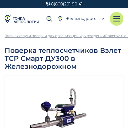
8(800)201-90-41
Железнодорожный
Главная
Услуги поверки для организаций и учреждений
Поверка СИ 
Поверка теплосчетчиков Взлет
ТСР Смарт ДУ300 в
Железнодорожном