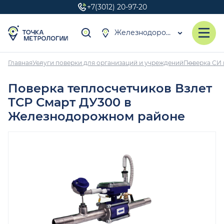
+7(3012) 20-97-20
Железнодорожный район
Главная
Услуги поверки для организаций и учреждений
Поверка СИ 
Поверка теплосчетчиков Взлет
ТСР Смарт ДУ300 в
Железнодорожном районе