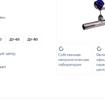
ин»
0
ДУ-65
ДУ-80
ую цену,
Собственная
Явля
метрологическая
офи
лаборатория
сер
кет
цент