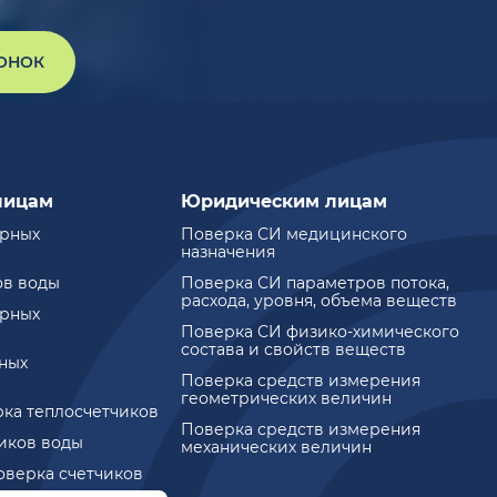
ВОНОК
лицам
Юридическим лицам
ирных
Поверка СИ медицинского
назначения
ов воды
Поверка СИ параметров потока,
расхода, уровня, объема веществ
ирных
Поверка СИ физико-химического
состава и свойств веществ
ных
Поверка средств измерения
геометрических величин
рка теплосчетчиков
Поверка средств измерения
чиков воды
механических величин
оверка счетчиков