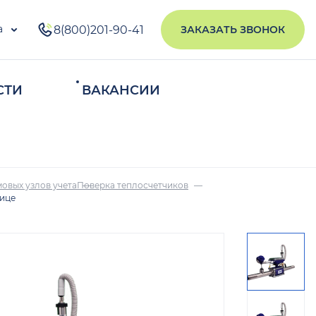
а
8(800)201-90-41
ЗАКАЗАТЬ ЗВОНОК
СТИ
ВАКАНСИИ
ИСКАТЬ
овых узлов учета
Поверка теплосчетчиков
нице