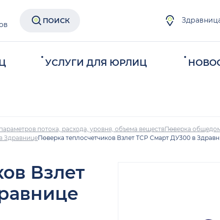
Здравниц
ПОИСК
ов
Ц
УСЛУГИ ДЛЯ ЮРЛИЦ
НОВО
параметров потока, расхода, уровня, объема веществ
Поверка общедом
 в Здравнице
Поверка теплосчетчиков Взлет ТСР Смарт ДУ300 в Здрав
ков Взлет
дравнице