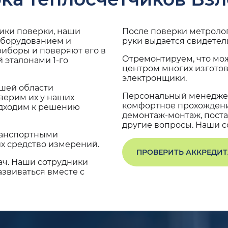
дики поверки, наши
После поверки метроло
оборудованием и
руки выдается свидетел
риборы и поверяют его в
Отремонтируем, что мо
 эталонами 1-го
центром многих изгото
электронщики.
ашей области
Персональный менеджер
верим их у наших
комфортное прохождение
одходим к решению
демонтаж-монтаж, поста
другие вопросы. Наши со
транспортными
х средство измерений.
ПРОВЕРИТЬ АККРЕДИ
ач. Наши сотрудники
звиваться вместе с