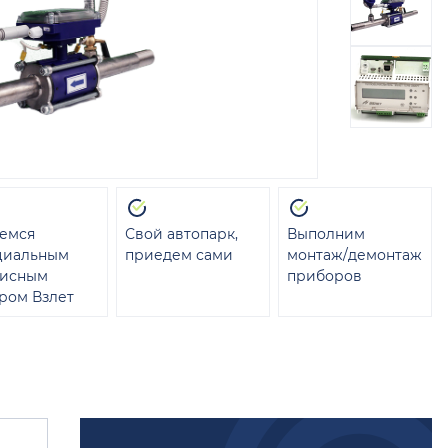
емся
Свой автопарк,
Выполним
циальным
приедем сами
монтаж/демонтаж
висным
приборов
ром Взлет