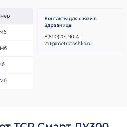
змер
Контакты для связи в
Здравнице:
 Мб
8(800)201-90-41
771@metrotochka.ru
 Мб
 Мб
 Мб
ет ТСР Смарт ДУ300