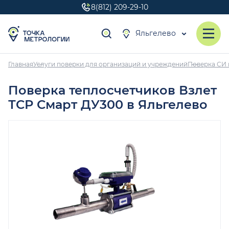
8(812) 209-29-10
Яльгелево
Главная
Услуги поверки для организаций и учреждений
Поверка СИ 
Поверка теплосчетчиков Взлет
ТСР Смарт ДУ300 в Яльгелево