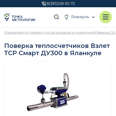
8(3812)58-92-72
Яланкуль
Главная
Услуги поверки для организаций и учреждений
Поверка СИ 
Поверка теплосчетчиков Взлет
ТСР Смарт ДУ300 в Яланкуле