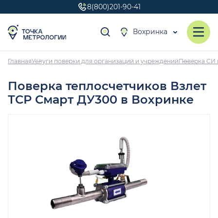
8(800)201-90-41
Вохринка
Главная
Услуги поверки для организаций и учреждений
Поверка СИ 
Поверка теплосчетчиков Взлет
ТСР Смарт ДУ300 в Вохринке