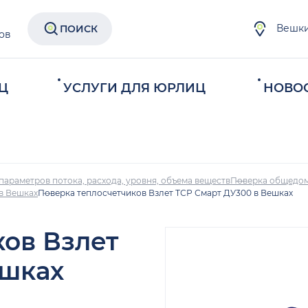
Вешк
ПОИСК
ов
Ц
УСЛУГИ ДЛЯ ЮРЛИЦ
НОВО
параметров потока, расхода, уровня, объема веществ
Поверка общедом
в Вешках
Поверка теплосчетчиков Взлет ТСР Смарт ДУ300 в Вешках
ков Взлет
ешках