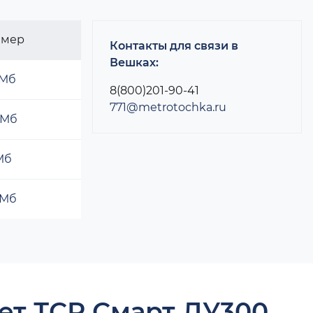
змер
Контакты для связи в
Вешках:
 Мб
8(800)201-90-41
771@metrotochka.ru
 Мб
 Мб
 Мб
ет ТСР Смарт ДУ300