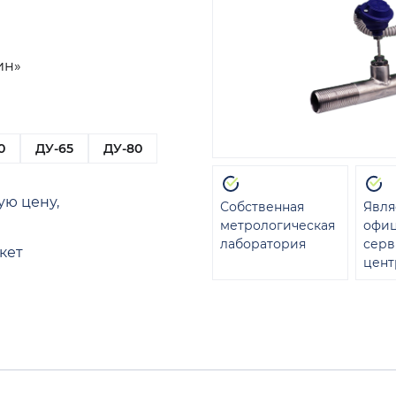
ин»
0
ДУ-65
ДУ-80
ую цену,
Собственная
Явля
метрологическая
офи
лаборатория
сер
кет
цент