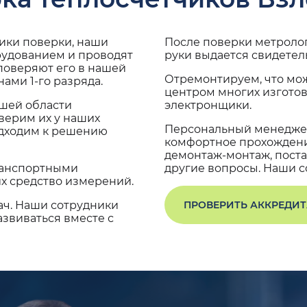
дики поверки, наши
После поверки метроло
рудованием и проводят
руки выдается свидетел
поверяют его в нашей
Отремонтируем, что мо
ами 1-го разряда.
центром многих изгото
ашей области
электронщики.
верим их у наших
Персональный менеджер
одходим к решению
комфортное прохождение
демонтаж-монтаж, поста
транспортными
другие вопросы. Наши со
х средство измерений.
ач. Наши сотрудники
ПРОВЕРИТЬ АККРЕДИ
звиваться вместе с