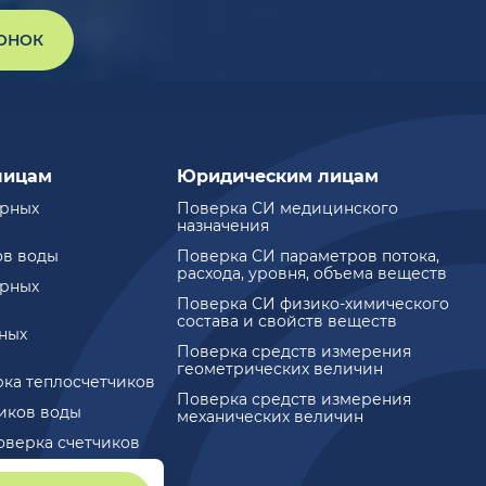
ВОНОК
лицам
Юридическим лицам
ирных
Поверка СИ медицинского
назначения
ов воды
Поверка СИ параметров потока,
расхода, уровня, объема веществ
ирных
Поверка СИ физико-химического
состава и свойств веществ
ных
Поверка средств измерения
геометрических величин
рка теплосчетчиков
Поверка средств измерения
чиков воды
механических величин
оверка счетчиков