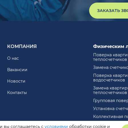
ЗАКАЗАТЬ З
КОМПАНИЯ
Физическим 
Поверка кварт
О нас
теплосчетчиков
Замена счетчик
Вакансии
Поверка кварт
водосчетчиков
Новости
Замена квартир
Контакты
теплосчетчиков
Групповая пове
Установка счет
Коллективная п
ли вы соглашаетесь с
условиями
обработки cookie и