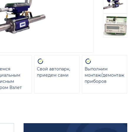
емся
Свой автопарк,
Выполним
циальным
приедем сами
монтаж/демонтаж
висным
приборов
ром Взлет