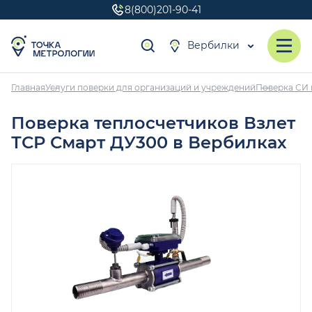
8(800)201-90-41
Вербилки
Главная
Услуги поверки для организаций и учреждений
Поверка СИ 
Поверка теплосчетчиков Взлет
ТСР Смарт ДУ300 в Вербилках