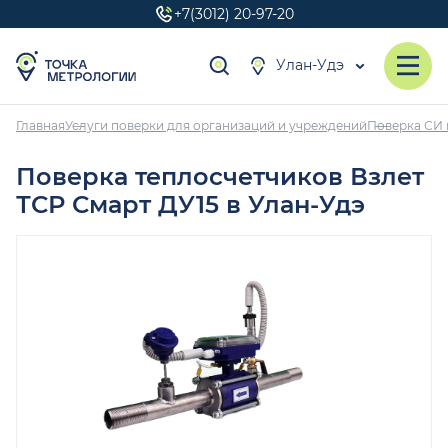
+7(3012) 20-97-20
Улан-Удэ
Главная
Услуги поверки для организаций и учреждений
Поверка СИ 
Поверка теплосчетчиков Взлет
ТСР Смарт ДУ15 в Улан-Удэ