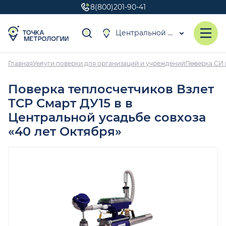
8(800)201-90-41
Центральной усадьбы совхоза «40 лет Октября»
Главная
Услуги поверки для организаций и учреждений
Поверка СИ 
Поверка теплосчетчиков Взлет
ТСР Смарт ДУ15 в в
Центральной усадьбе совхоза
«40 лет Октября»