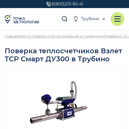
8(800)201-90-41
Трубино
Главная
Услуги поверки для организаций и учреждений
Поверка СИ 
Поверка теплосчетчиков Взлет
ТСР Смарт ДУ300 в Трубино