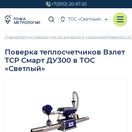
+7(3012) 20-97-20
ТОС «Светлый»
Главная
Услуги поверки для организаций и учреждений
Поверка СИ 
Поверка теплосчетчиков Взлет
ТСР Смарт ДУ300 в ТОС
«Светлый»