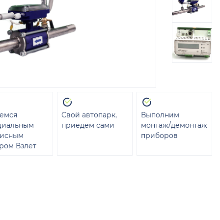
емся
Свой автопарк,
Выполним
циальным
приедем сами
монтаж/демонтаж
висным
приборов
ром Взлет