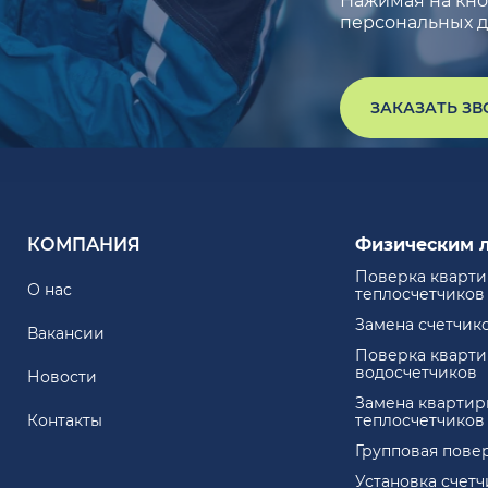
Нажимая на кноп
персональных д
ЗАКАЗАТЬ З
КОМПАНИЯ
Физическим 
Поверка кварт
О нас
теплосчетчиков
Замена счетчик
Вакансии
Поверка кварт
водосчетчиков
Новости
Замена квартир
Контакты
теплосчетчиков
Групповая пове
Установка счет