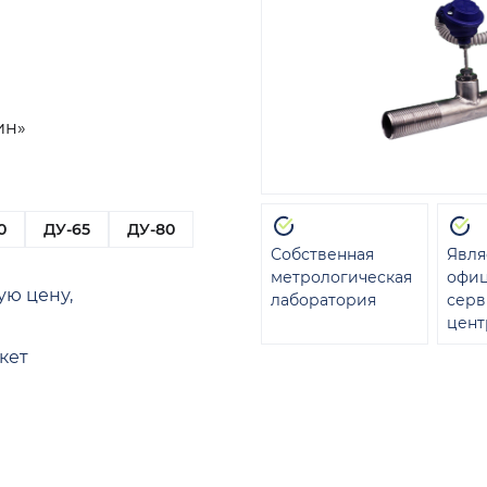
ин»
0
ДУ-65
ДУ-80
Собственная
Явля
метрологическая
офи
ую цену,
лаборатория
сер
цент
кет