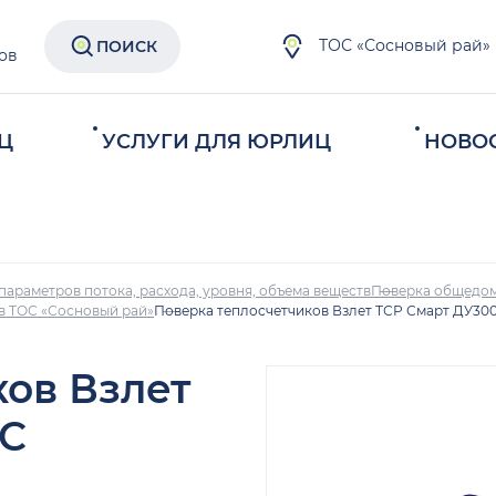
ТОС «Сосновый рай»
ПОИСК
ов
Ц
УСЛУГИ ДЛЯ ЮРЛИЦ
НОВО
параметров потока, расхода, уровня, объема веществ
Поверка общедом
 в ТОС «Сосновый рай»
Поверка теплосчетчиков Взлет ТСР Смарт ДУ300
ков Взлет
ОС