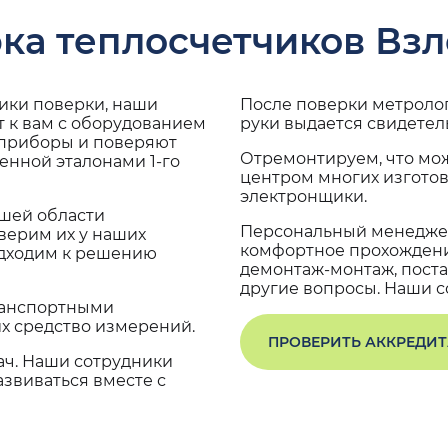
ка теплосчетчиков Взл
дики поверки, наши
После поверки метроло
 к вам с оборудованием
руки выдается свидетел
 приборы и поверяют
Отремонтируем, что мо
енной эталонами 1-го
центром многих изгото
электронщики.
ашей области
Персональный менеджер
верим их у наших
комфортное прохождение
одходим к решению
демонтаж-монтаж, поста
другие вопросы. Наши со
транспортными
х средство измерений.
ПРОВЕРИТЬ АККРЕДИ
ач. Наши сотрудники
звиваться вместе с