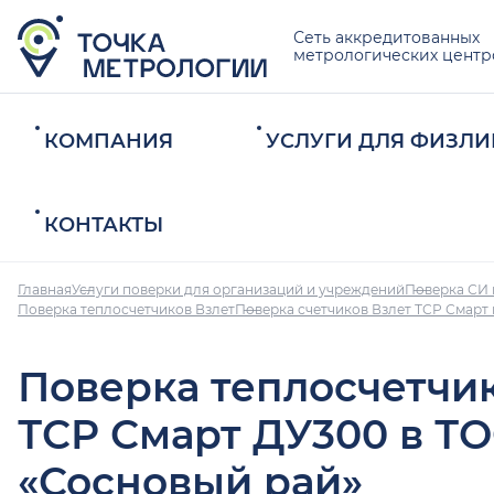
Сеть аккредитованных
метрологических центр
КОМПАНИЯ
УСЛУГИ ДЛЯ ФИЗЛИ
КОНТАКТЫ
Главная
Услуги поверки для организаций и учреждений
Поверка СИ 
Поверка теплосчетчиков Взлет
Поверка счетчиков Взлет ТСР Смарт
Поверка теплосчетчи
ТСР Смарт ДУ300 в Т
«Сосновый рай»