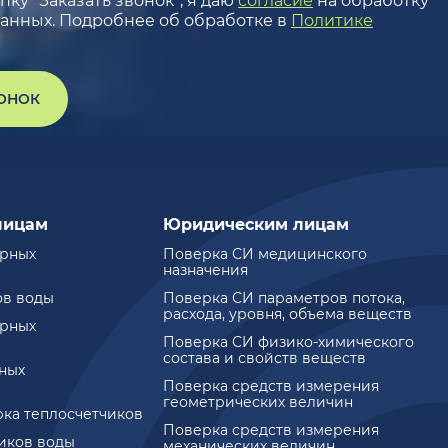
ку “Заказать звонок”, я даю
согласие
на обработку
анных. Подробнее об обработке в
Политике
ВОНОК
лицам
Юридическим лицам
ирных
Поверка СИ медицинского
назначения
ов воды
Поверка СИ параметров потока,
расхода, уровня, объема веществ
ирных
Поверка СИ физико-химического
состава и свойств веществ
ных
Поверка средств измерения
геометрических величин
рка теплосчетчиков
Поверка средств измерения
чиков воды
механических величин