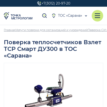
+7(3012) 20-97-20
ТОС «Сарана»
Главная
Услуги поверки для организаций и учреждений
Поверка СИ 
Поверка теплосчетчиков Взлет
ТСР Смарт ДУ300 в ТОС
«Сарана»