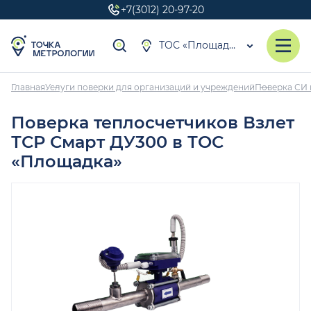
+7(3012) 20-97-20
ТОС «Площадка»
Главная
Услуги поверки для организаций и учреждений
Поверка СИ 
Поверка теплосчетчиков Взлет
ТСР Смарт ДУ300 в ТОС
«Площадка»