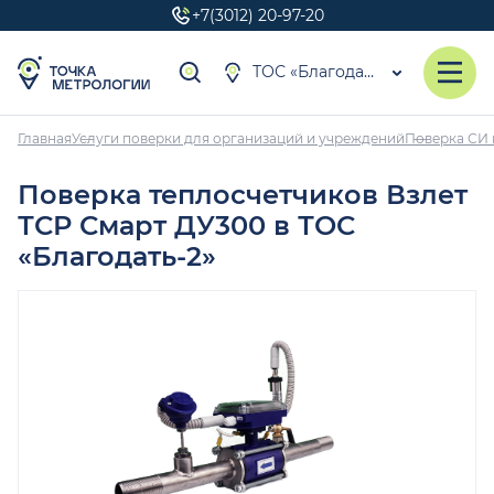
+7(3012) 20-97-20
ТОС «Благодать-2»
Главная
Услуги поверки для организаций и учреждений
Поверка СИ 
Поверка теплосчетчиков Взлет
ТСР Смарт ДУ300 в ТОС
«Благодать-2»