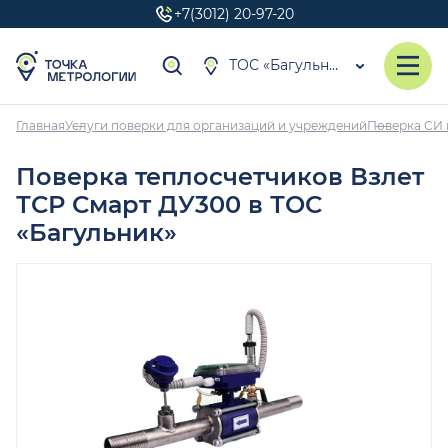
+7(3012) 20-97-20
ТОС «Багульник»
Главная
Услуги поверки для организаций и учреждений
Поверка СИ 
Поверка теплосчетчиков Взлет
ТСР Смарт ДУ300 в ТОС
«Багульник»