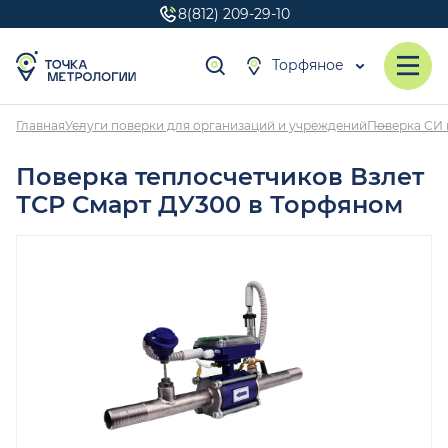
8(812) 209-29-10
Торфяное
Главная
Услуги поверки для организаций и учреждений
Поверка СИ 
Поверка теплосчетчиков Взлет
ТСР Смарт ДУ300 в Торфяном