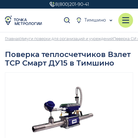
8(800)201-90-41
Тимшино
Главная
Услуги поверки для организаций и учреждений
Поверка СИ 
Поверка теплосчетчиков Взлет
ТСР Смарт ДУ15 в Тимшино