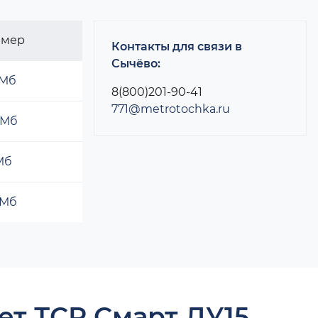
змер
Контакты для связи в
Сычёво:
 Мб
8(800)201-90-41
771@metrotochka.ru
 Мб
 Мб
 Мб
ет ТСР Смарт ДУ15