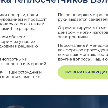
дики поверки, наши
После поверки метроло
рудованием и проводят
руки выдается свидетел
поверяют его в нашей
Отремонтируем, что мо
ами 1-го разряда.
центром многих изгото
ашей области
электронщики.
верим их у наших
Персональный менеджер
одходим к решению
комфортное прохождение
демонтаж-монтаж, поста
транспортными
другие вопросы. Наши со
х средство измерений.
ач. Наши сотрудники
ПРОВЕРИТЬ АККРЕДИ
звиваться вместе с