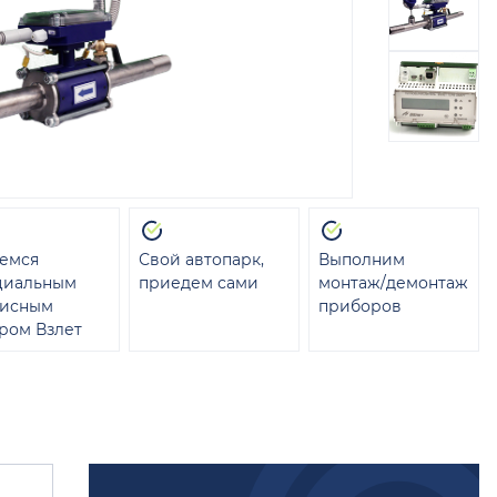
емся
Свой автопарк,
Выполним
циальным
приедем сами
монтаж/демонтаж
висным
приборов
ром Взлет