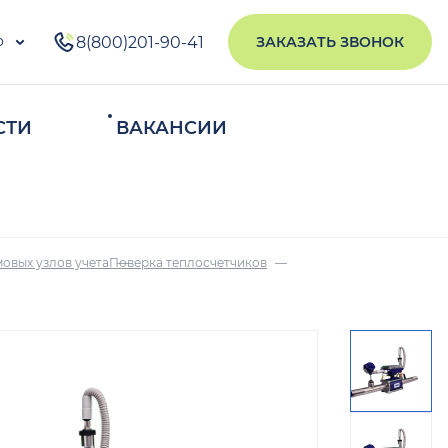
о
8(800)201-90-41
ЗАКАЗАТЬ ЗВОНОК
СТИ
ВАКАНСИИ
ИСКАТЬ
овых узлов учета
Поверка теплосчетчиков