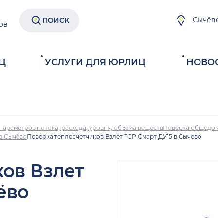
Сычёв
ПОИСК
ов
Ц
УСЛУГИ ДЛЯ ЮРЛИЦ
НОВО
параметров потока, расхода, уровня, объема веществ
Поверка общедом
в Сычёво
Поверка теплосчетчиков Взлет ТСР Смарт ДУ15 в Сычёво
ков Взлет
ёво