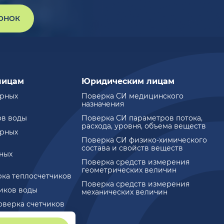
ВОНОК
лицам
Юридическим лицам
ирных
Поверка СИ медицинского
назначения
ов воды
Поверка СИ параметров потока,
расхода, уровня, объема веществ
ирных
Поверка СИ физико-химического
состава и свойств веществ
ных
Поверка средств измерения
геометрических величин
рка теплосчетчиков
Поверка средств измерения
чиков воды
механических величин
оверка счетчиков