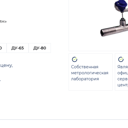
ин»
0
ДУ-65
ДУ-80
цену,
Собственная
Явля
метрологическая
офи
лаборатория
сер
т
цент