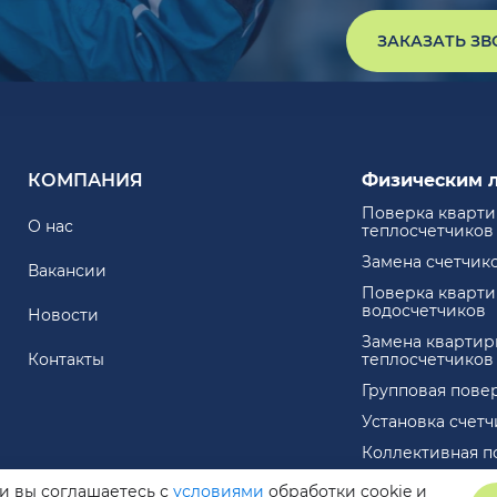
ЗАКАЗАТЬ З
КОМПАНИЯ
Физическим 
Поверка кварт
О нас
теплосчетчиков
Замена счетчик
Вакансии
Поверка кварт
водосчетчиков
Новости
Замена квартир
Контакты
теплосчетчиков
Групповая пове
Установка счет
Коллективная п
ли вы соглашаетесь с
условиями
обработки cookie и