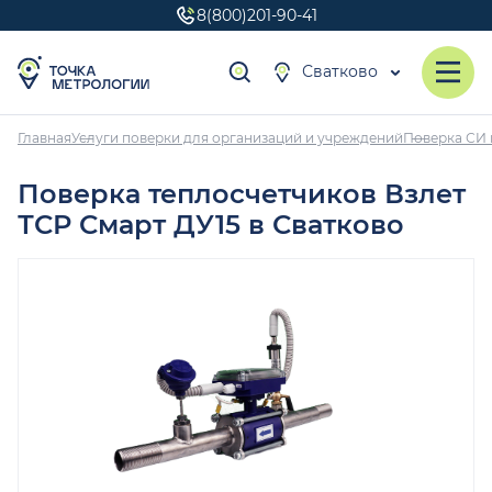
8(800)201-90-41
Сватково
Главная
Услуги поверки для организаций и учреждений
Поверка СИ 
Поверка теплосчетчиков Взлет
ТСР Смарт ДУ15 в Сватково