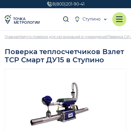
8(800)201-90-41
Ступино
Главная
Услуги поверки для организаций и учреждений
Поверка СИ 
Поверка теплосчетчиков Взлет
ТСР Смарт ДУ15 в Ступино