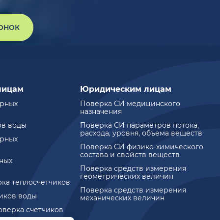
ВОНОК
лицам
Юридическим лицам
ирных
Поверка СИ медицинского
назначения
ов воды
Поверка СИ параметров потока,
расхода, уровня, объема веществ
ирных
Поверка СИ физико-химического
состава и свойств веществ
ных
Поверка средств измерения
геометрических величин
рка теплосчетчиков
Поверка средств измерения
чиков воды
механических величин
оверка счетчиков