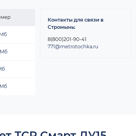
змер
Контакты для связи в
Стромынь:
 Мб
8(800)201-90-41
771@metrotochka.ru
 Мб
 Мб
 Мб
ет ТСР Смарт ДУ15