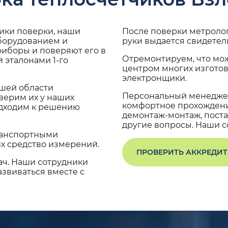
дики поверки, наши
После поверки метроло
оборудованием и
руки выдается свидетел
риборы и поверяют его в
Отремонтируем, что мо
 эталонами 1-го
центром многих изгото
электронщики.
ашей области
Персональный менеджер
верим их у наших
комфортное прохождение
одходим к решению
демонтаж-монтаж, поста
другие вопросы. Наши со
транспортными
х средство измерений.
ПРОВЕРИТЬ АККРЕДИ
ач. Наши сотрудники
звиваться вместе с