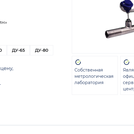
ин»
0
ДУ-65
ДУ-80
цену,
Собственная
Явля
метрологическая
офи
лаборатория
сер
т
цент