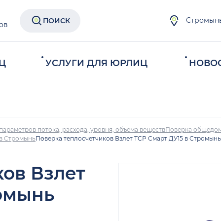
Стромын
ПОИСК
ов
Ц
УСЛУГИ ДЛЯ ЮРЛИЦ
НОВО
параметров потока, расхода, уровня, объема веществ
Поверка общедом
 в Стромынь
Поверка теплосчетчиков Взлет ТСР Смарт ДУ15 в Стромынь
ков Взлет
ромынь