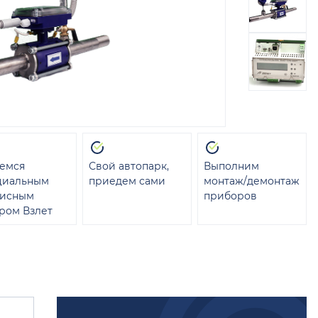
емся
Свой автопарк,
Выполним
циальным
приедем сами
монтаж/демонтаж
висным
приборов
ром Взлет