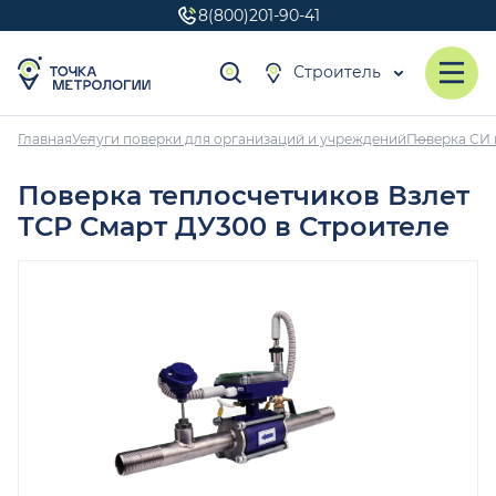
8(800)201-90-41
Строитель
Главная
Услуги поверки для организаций и учреждений
Поверка СИ 
Поверка теплосчетчиков Взлет
ТСР Смарт ДУ300 в Строителе