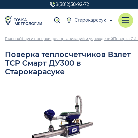
8(3812)58-92-72
Старокарасук
Главная
Услуги поверки для организаций и учреждений
Поверка СИ 
Поверка теплосчетчиков Взлет
ТСР Смарт ДУ300 в
Старокарасуке