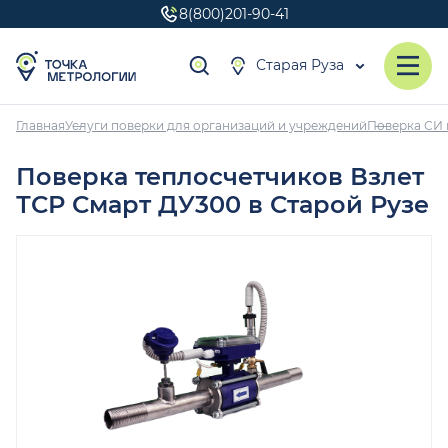
8(800)201-90-41
Старая Руза
Главная
Услуги поверки для организаций и учреждений
Поверка СИ 
Поверка теплосчетчиков Взлет
ТСР Смарт ДУ300 в Старой Рузе