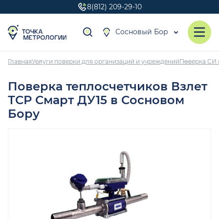
8(812) 209-29-10
Сосновый Бор
Главная
Услуги поверки для организаций и учреждений
Поверка СИ 
Поверка теплосчетчиков Взлет
ТСР Смарт ДУ15 в Сосновом
Бору