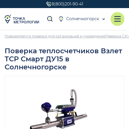
8(800)201-90-41
Солнечногорск
Главная
Услуги поверки для организаций и учреждений
Поверка СИ 
Поверка теплосчетчиков Взлет
ТСР Смарт ДУ15 в
Солнечногорске