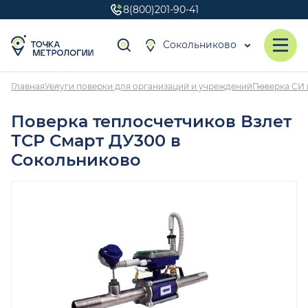
8(800)201-90-41
Сокольниково
Главная
Услуги поверки для организаций и учреждений
Поверка СИ 
Поверка теплосчетчиков Взлет
ТСР Смарт ДУ300 в
Сокольниково