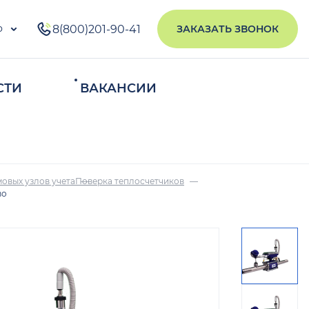
о
8(800)201-90-41
ЗАКАЗАТЬ ЗВОНОК
СТИ
ВАКАНСИИ
ИСКАТЬ
овых узлов учета
Поверка теплосчетчиков
во