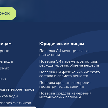
ВОНОК
лицам
Юридическим лицам
ирных
Поверка СИ медицинского
назначения
ов воды
Поверка СИ параметров потока,
расхода, уровня, объема веществ
ирных
Поверка СИ физико-химического
состава и свойств веществ
ных
Поверка средств измерения
геометрических величин
рка теплосчетчиков
Поверка средств измерения
чиков воды
механических величин
оверка счетчиков