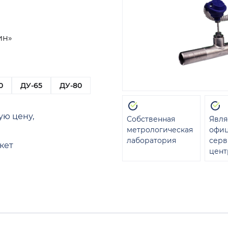
ин»
0
ДУ-65
ДУ-80
ую цену,
Собственная
Явля
метрологическая
офи
лаборатория
сер
кет
цент