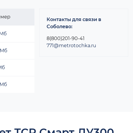
змер
Контакты для связи в
Соболево:
 Мб
8(800)201-90-41
771@metrotochka.ru
 Мб
 Мб
 Мб
ет ТСР Смарт ДУ300