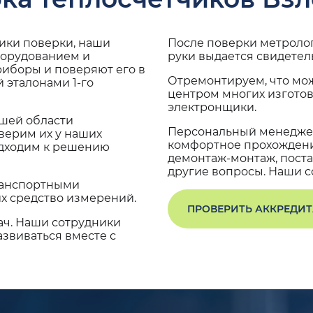
дики поверки, наши
После поверки метроло
борудованием и
руки выдается свидетел
риборы и поверяют его в
Отремонтируем, что мо
 эталонами 1-го
центром многих изгото
электронщики.
ашей области
Персональный менеджер
верим их у наших
комфортное прохождение
одходим к решению
демонтаж-монтаж, поста
другие вопросы. Наши со
транспортными
х средство измерений.
ПРОВЕРИТЬ АККРЕДИ
ач. Наши сотрудники
звиваться вместе с