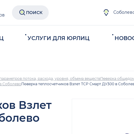
Соболев
ПОИСК
ов
Ц
УСЛУГИ ДЛЯ ЮРЛИЦ
НОВО
параметров потока, расхода, уровня, объема веществ
Поверка общедом
 в Соболево
Поверка теплосчетчиков Взлет ТСР Смарт ДУ300 в Соболе
ков Взлет
оболево