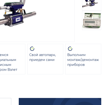
емся
Свой автопарк,
Выполним
циальным
приедем сами
монтаж/демонтаж
висным
приборов
ром Взлет