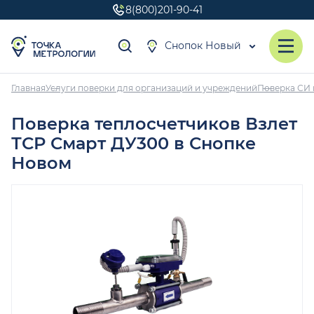
8(800)201-90-41
Снопок Новый
Главная
Услуги поверки для организаций и учреждений
Поверка СИ 
Поверка теплосчетчиков Взлет
ТСР Смарт ДУ300 в Снопке
Новом