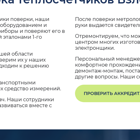
дики поверки, наши
После поверки метроло
 оборудованием и
руки выдается свидетел
риборы и поверяют его в
Отремонтируем, что мо
 эталонами 1-го
центром многих изгото
электронщики.
ашей области
Персональный менеджер
верим их у наших
комфортное прохождение
одходим к решению
демонтаж-монтаж, поста
другие вопросы. Наши со
транспортными
х средство измерений.
ПРОВЕРИТЬ АККРЕДИ
ач. Наши сотрудники
звиваться вместе с