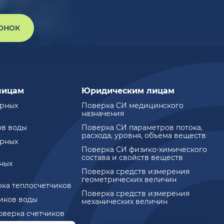
ВОНОК
лицам
Юридическим лицам
ирных
Поверка СИ медицинского
назначения
ов воды
Поверка СИ параметров потока,
расхода, уровня, объема веществ
ирных
Поверка СИ физико-химического
состава и свойств веществ
ных
Поверка средств измерения
геометрических величин
рка теплосчетчиков
Поверка средств измерения
чиков воды
механических величин
оверка счетчиков