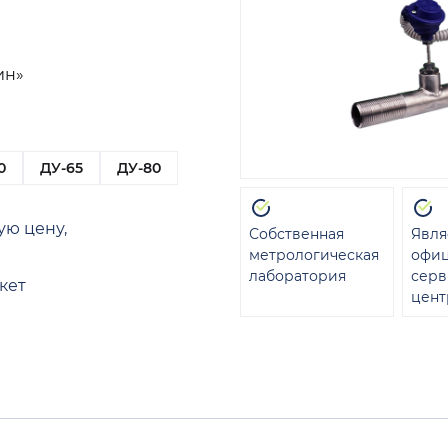
ин»
0
ДУ-65
ДУ-80
ую цену,
Собственная
Явля
метрологическая
офи
лаборатория
сер
кет
цент