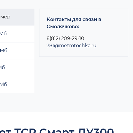
змер
Контакты для связи в
Смолячково:
 Мб
8(812) 209-29-10
781@metrotochka.ru
 Мб
 Мб
 Мб
ет ТСР Смарт ДУ300