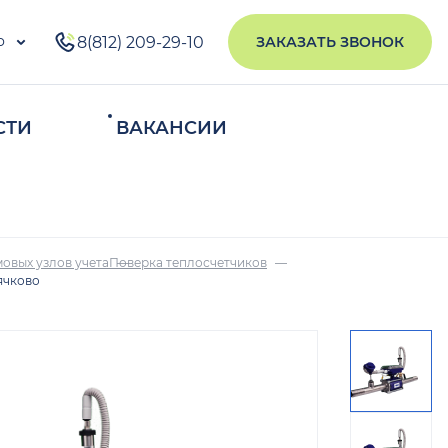
о
8(812) 209-29-10
ЗАКАЗАТЬ ЗВОНОК
СТИ
ВАКАНСИИ
ИСКАТЬ
овых узлов учета
Поверка теплосчетчиков
ячково