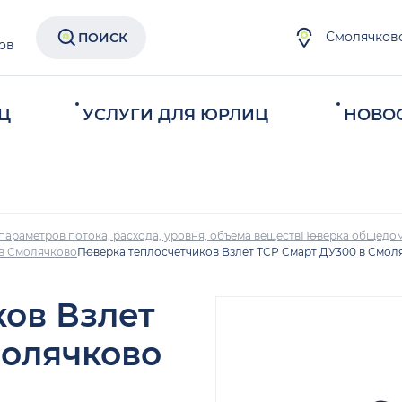
Смолячков
ПОИСК
ов
Ц
УСЛУГИ ДЛЯ ЮРЛИЦ
НОВО
параметров потока, расхода, уровня, объема веществ
Поверка общедом
 в Смолячково
Поверка теплосчетчиков Взлет ТСР Смарт ДУ300 в Смол
ков Взлет
молячково