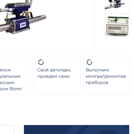
емся
Свой автопарк,
Выполним
циальным
приедем сами
монтаж/демонтаж
висным
приборов
ром Взлет