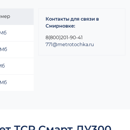
змер
Контакты для связи в
Смирновке:
 Мб
8(800)201-90-41
771@metrotochka.ru
 Мб
 Мб
 Мб
ет ТСР Смарт ДУ300