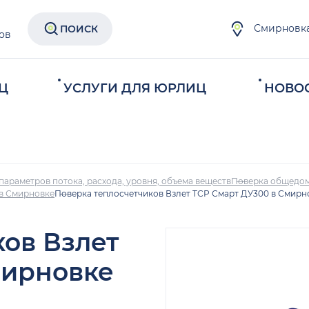
Смирновк
ПОИСК
ов
Ц
УСЛУГИ ДЛЯ ЮРЛИЦ
НОВО
параметров потока, расхода, уровня, объема веществ
Поверка общедом
 в Смирновке
Поверка теплосчетчиков Взлет ТСР Смарт ДУ300 в Смирн
ков Взлет
мирновке