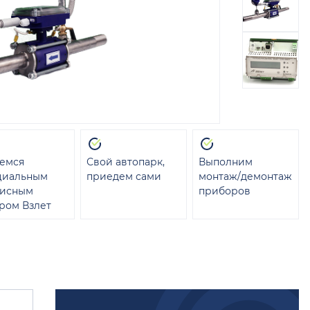
емся
Свой автопарк,
Выполним
циальным
приедем сами
монтаж/демонтаж
висным
приборов
ром Взлет