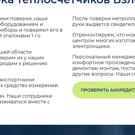
дики поверки, наши
После поверки метроло
 оборудованием и
руки выдается свидетел
риборы и поверяют его в
Отремонтируем, что мо
 эталонами 1-го
центром многих изгото
электронщики.
ашей области
Персональный менеджер
верим их у наших
комфортное прохождение
одходим к решению
демонтаж-монтаж, поста
другие вопросы. Наши со
транспортными
х средство измерений.
ПРОВЕРИТЬ АККРЕДИ
ач. Наши сотрудники
звиваться вместе с