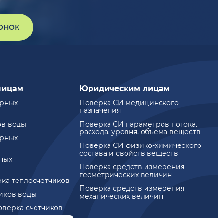
ВОНОК
лицам
Юридическим лицам
ирных
Поверка СИ медицинского
назначения
ов воды
Поверка СИ параметров потока,
расхода, уровня, объема веществ
ирных
Поверка СИ физико-химического
состава и свойств веществ
ных
Поверка средств измерения
геометрических величин
рка теплосчетчиков
Поверка средств измерения
чиков воды
механических величин
оверка счетчиков