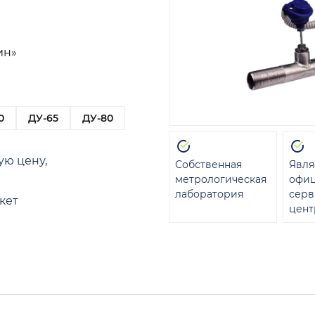
ин»
0
ДУ-65
ДУ-80
ую цену,
Собственная
Явля
метрологическая
офи
лаборатория
сер
кет
цент