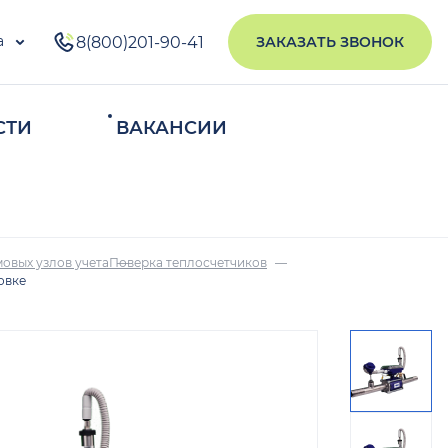
а
8(800)201-90-41
ЗАКАЗАТЬ ЗВОНОК
СТИ
ВАКАНСИИ
ИСКАТЬ
овых узлов учета
Поверка теплосчетчиков
овке