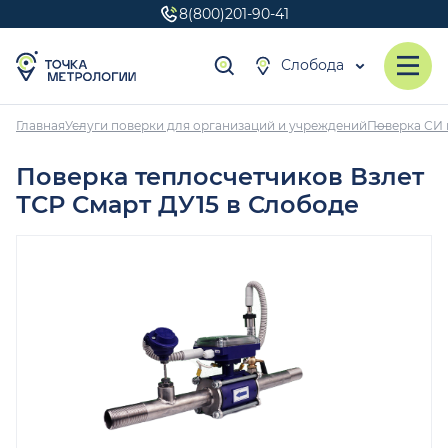
8(800)201-90-41
Слобода
Главная
Услуги поверки для организаций и учреждений
Поверка СИ 
Поверка теплосчетчиков Взлет
ТСР Смарт ДУ15 в Слободе