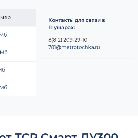
змер
Контакты для связи в
Шушарах:
 Мб
8(812) 209-29-10
781@metrotochka.ru
 Мб
 Мб
 Мб
ет ТСР Смарт ДУ300