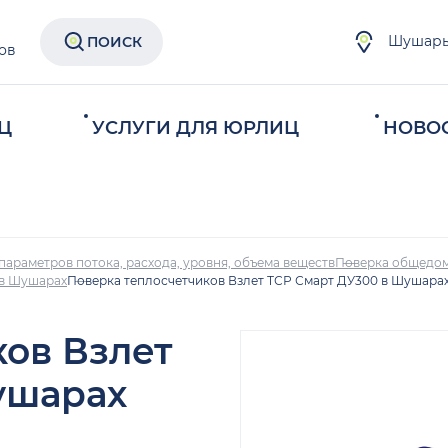
Шушар
ПОИСК
ов
Ц
УСЛУГИ ДЛЯ ЮРЛИЦ
НОВО
параметров потока, расхода, уровня, объема веществ
Поверка общедом
 в Шушарах
Поверка теплосчетчиков Взлет ТСР Смарт ДУ300 в Шушара
ков Взлет
ушарах