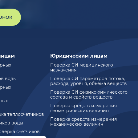
ВОНОК
лицам
Юридическим лицам
ирных
Поверка СИ медицинского
назначения
ов воды
Поверка СИ параметров потока,
расхода, уровня, объема веществ
ирных
Поверка СИ физико-химического
состава и свойств веществ
ных
Поверка средств измерения
геометрических величин
рка теплосчетчиков
Поверка средств измерения
чиков воды
механических величин
оверка счетчиков