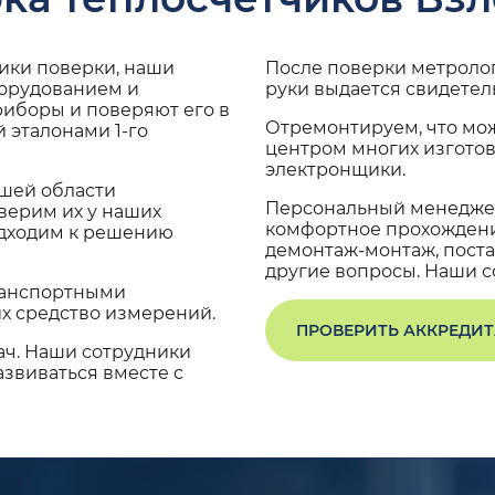
дики поверки, наши
После поверки метроло
борудованием и
руки выдается свидетел
риборы и поверяют его в
Отремонтируем, что мо
 эталонами 1-го
центром многих изгото
электронщики.
ашей области
Персональный менеджер
верим их у наших
комфортное прохождение
одходим к решению
демонтаж-монтаж, поста
другие вопросы. Наши со
транспортными
х средство измерений.
ПРОВЕРИТЬ АККРЕДИ
ач. Наши сотрудники
звиваться вместе с