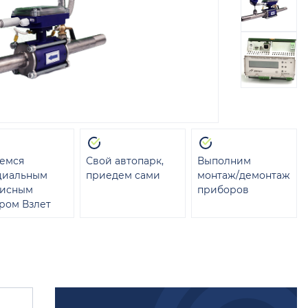
емся
Свой автопарк,
Выполним
циальным
приедем сами
монтаж/демонтаж
висным
приборов
ром Взлет