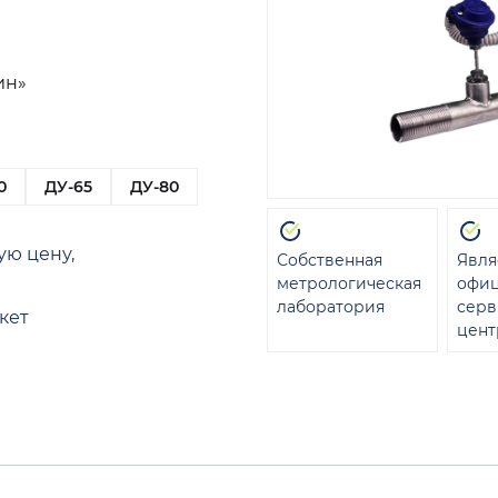
ин»
0
ДУ-65
ДУ-80
ую цену,
Собственная
Явля
метрологическая
офи
лаборатория
сер
кет
цент