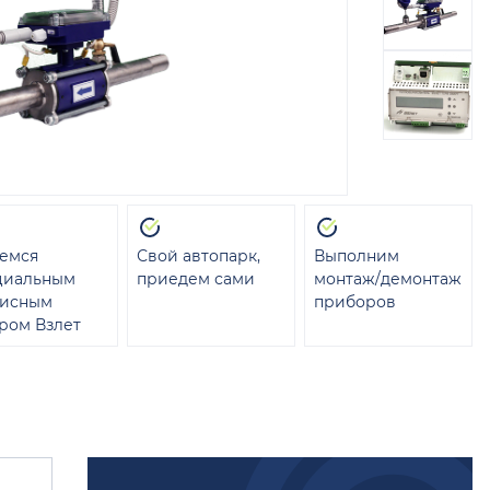
емся
Свой автопарк,
Выполним
циальным
приедем сами
монтаж/демонтаж
висным
приборов
ром Взлет