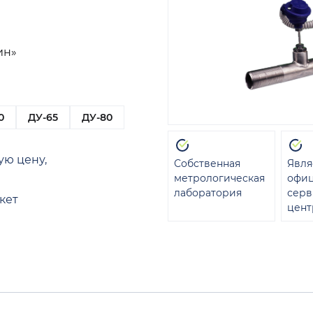
ин»
0
ДУ-65
ДУ-80
ую цену,
Собственная
Явля
метрологическая
офи
лаборатория
сер
кет
цент