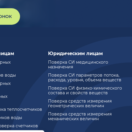
ВОНОК
лицам
Юридическим лицам
ирных
Поверка СИ медицинского
назначения
ов воды
Поверка СИ параметров потока,
расхода, уровня, объема веществ
ирных
Поверка СИ физико-химического
состава и свойств веществ
ных
Поверка средств измерения
геометрических величин
рка теплосчетчиков
Поверка средств измерения
чиков воды
механических величин
оверка счетчиков