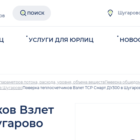
Шугаров
ПОИСК
ов
Ц
УСЛУГИ ДЛЯ ЮРЛИЦ
НОВО
параметров потока, расхода, уровня, объема веществ
Поверка общедом
 в Шугарово
Поверка теплосчетчиков Взлет ТСР Смарт ДУ300 в Шугаро
ков Взлет
угарово