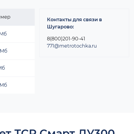
змер
Контакты для связи в
Шугарово:
 Мб
8(800)201-90-41
771@metrotochka.ru
 Мб
 Мб
 Мб
ет ТСР Смарт ДУ300