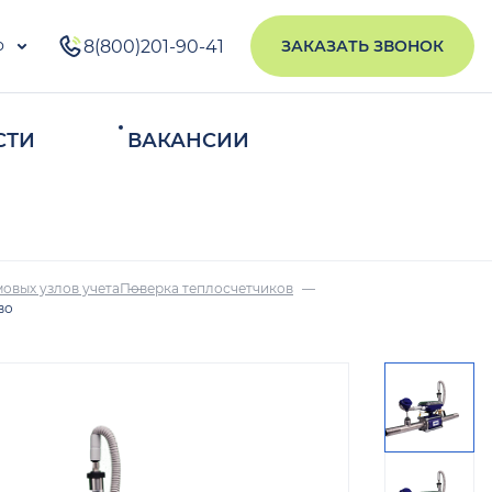
о
8(800)201-90-41
ЗАКАЗАТЬ ЗВОНОК
СТИ
ВАКАНСИИ
ИСКАТЬ
овых узлов учета
Поверка теплосчетчиков
во