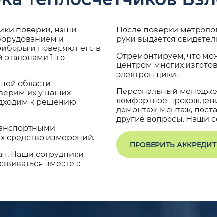
дики поверки, наши
После поверки метроло
оборудованием и
руки выдается свидетел
риборы и поверяют его в
Отремонтируем, что мо
 эталонами 1-го
центром многих изгото
электронщики.
ашей области
Персональный менеджер
верим их у наших
комфортное прохождение
одходим к решению
демонтаж-монтаж, поста
другие вопросы. Наши со
транспортными
х средство измерений.
ПРОВЕРИТЬ АККРЕДИ
ач. Наши сотрудники
звиваться вместе с