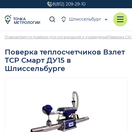
8(812) 209-29-10
Шлиссельбург
Главная
Услуги поверки для организаций и учреждений
Поверка СИ 
Поверка теплосчетчиков Взлет
ТСР Смарт ДУ15 в
Шлиссельбурге