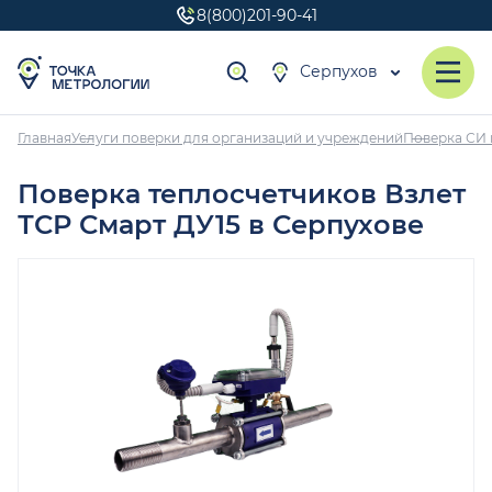
8(800)201-90-41
Серпухов
Главная
Услуги поверки для организаций и учреждений
Поверка СИ 
Поверка теплосчетчиков Взлет
ТСР Смарт ДУ15 в Серпухове