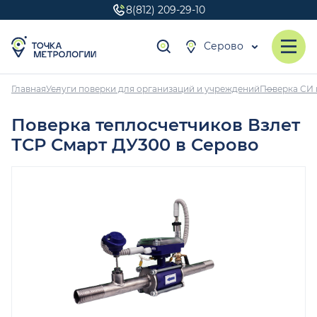
8(812) 209-29-10
Серово
Главная
Услуги поверки для организаций и учреждений
Поверка СИ 
Поверка теплосчетчиков Взлет
ТСР Смарт ДУ300 в Серово