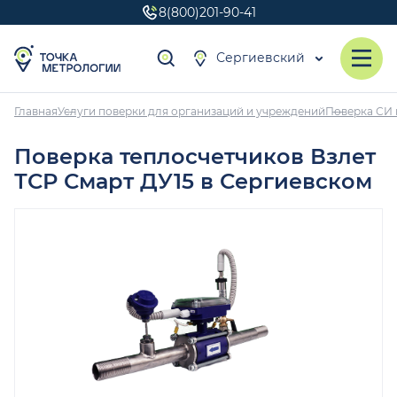
8(800)201-90-41
Сергиевский
Главная
Услуги поверки для организаций и учреждений
Поверка СИ 
Поверка теплосчетчиков Взлет
ТСР Смарт ДУ15 в Сергиевском