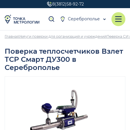
8(3812)58-92-72
Сереброполье
Главная
Услуги поверки для организаций и учреждений
Поверка СИ 
Поверка теплосчетчиков Взлет
ТСР Смарт ДУ300 в
Сереброполье