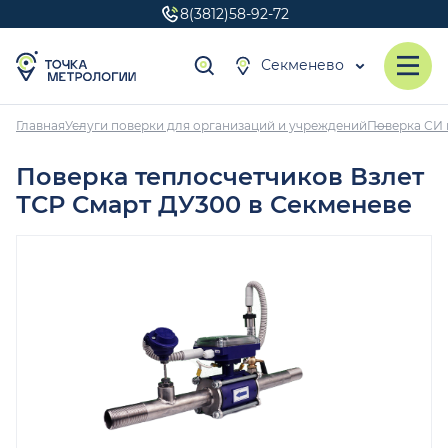
8(3812)58-92-72
Секменево
Главная
Услуги поверки для организаций и учреждений
Поверка СИ 
Поверка теплосчетчиков Взлет
ТСР Смарт ДУ300 в Секменеве