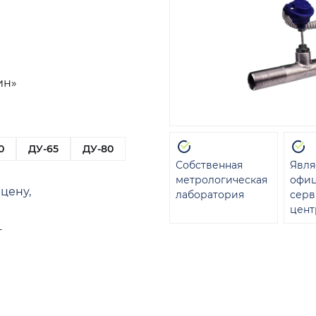
ин»
0
ДУ-65
ДУ-80
Собственная
Явля
метрологическая
офи
цену,
лаборатория
сер
цент
т