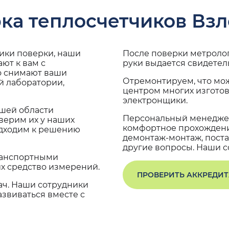
ка теплосчетчиков Взл
дики поверки, наши
После поверки метроло
ют к вам с
руки выдается свидетел
о снимают ваши
Отремонтируем, что мо
й лаборатории,
центром многих изгото
электронщики.
ашей области
Персональный менеджер
верим их у наших
комфортное прохождение
одходим к решению
демонтаж-монтаж, поста
другие вопросы. Наши со
транспортными
х средство измерений.
ПРОВЕРИТЬ АККРЕДИ
ач. Наши сотрудники
звиваться вместе с