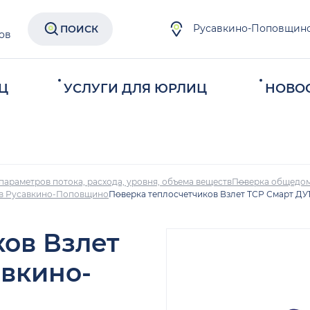
Русавкино-Поповщин
ПОИСК
ов
Ц
УСЛУГИ ДЛЯ ЮРЛИЦ
НОВО
параметров потока, расхода, уровня, объема веществ
Поверка общедом
т в Русавкино-Поповщино
Поверка теплосчетчиков Взлет ТСР Смарт ДУ
ков Взлет
авкино-