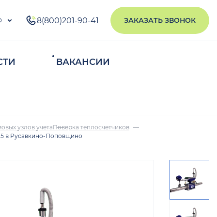
о
8(800)201-90-41
ЗАКАЗАТЬ ЗВОНОК
СТИ
ВАКАНСИИ
ИСКАТЬ
овых узлов учета
Поверка теплосчетчиков
15 в Русавкино-Поповщино