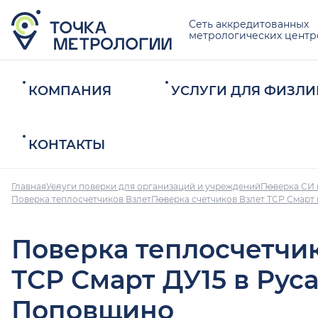
Сеть аккредитованных
метрологических центр
КОМПАНИЯ
УСЛУГИ ДЛЯ ФИЗЛИ
КОНТАКТЫ
Главная
Услуги поверки для организаций и учреждений
Поверка СИ 
Поверка теплосчетчиков Взлет
Поверка счетчиков Взлет ТСР Смар
Поверка теплосчетчи
ТСР Смарт ДУ15 в Рус
Поповщино