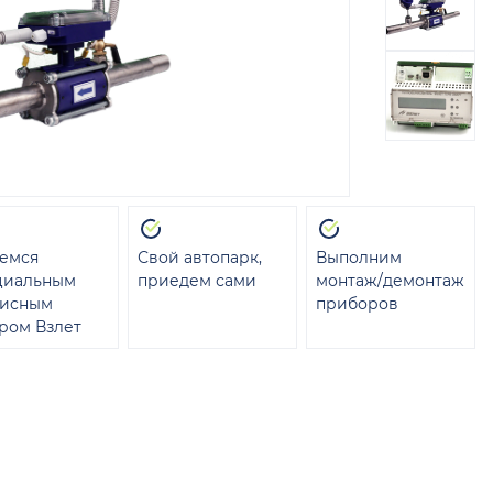
емся
Свой автопарк,
Выполним
циальным
приедем сами
монтаж/демонтаж
висным
приборов
ром Взлет