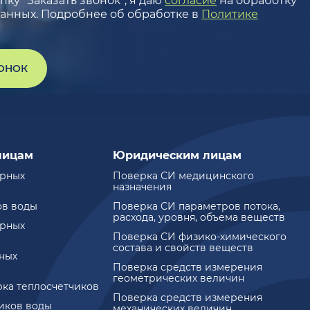
ку “Заказать звонок”, я даю
согласие
на обработку
анных. Подробнее об обработке в
Политике
ВОНОК
лицам
Юридическим лицам
ирных
Поверка СИ медицинского
назначения
ов воды
Поверка СИ параметров потока,
расхода, уровня, объема веществ
ирных
Поверка СИ физико-химического
состава и свойств веществ
ных
Поверка средств измерения
геометрических величин
рка теплосчетчиков
Поверка средств измерения
чиков воды
механических величин