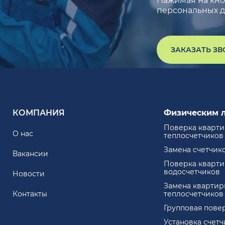
Нажимая на кноп
персональных д
ЗАКАЗАТЬ З
КОМПАНИЯ
Физическим 
Поверка кварт
О нас
теплосчетчиков
Замена счетчик
Вакансии
Поверка кварт
водосчетчиков
Новости
Замена квартир
Контакты
теплосчетчиков
Групповая пове
Установка счет