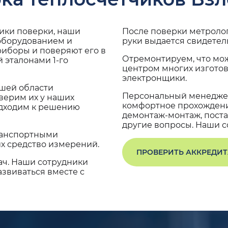
дики поверки, наши
После поверки метроло
 оборудованием и
руки выдается свидетел
риборы и поверяют его в
Отремонтируем, что мо
 эталонами 1-го
центром многих изгото
электронщики.
ашей области
Персональный менеджер
верим их у наших
комфортное прохождение
одходим к решению
демонтаж-монтаж, поста
другие вопросы. Наши со
транспортными
х средство измерений.
ПРОВЕРИТЬ АККРЕДИ
ач. Наши сотрудники
звиваться вместе с