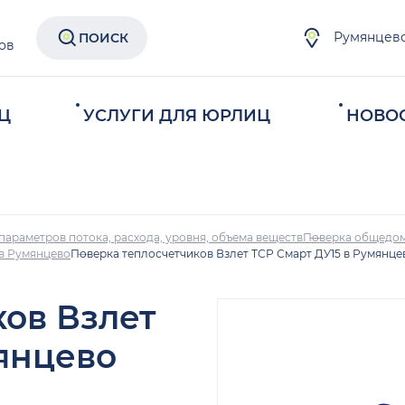
Румянцев
ПОИСК
ов
Ц
УСЛУГИ ДЛЯ ЮРЛИЦ
НОВО
параметров потока, расхода, уровня, объема веществ
Поверка общедом
 в Румянцево
Поверка теплосчетчиков Взлет ТСР Смарт ДУ15 в Румянце
ков Взлет
янцево