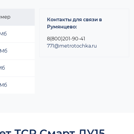
змер
Контакты для связи в
Румянцево:
 Мб
8(800)201-90-41
771@metrotochka.ru
 Мб
 Мб
 Мб
ет ТСР Смарт ДУ15