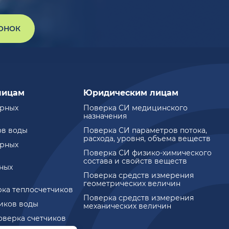
ВОНОК
лицам
Юридическим лицам
ирных
Поверка СИ медицинского
назначения
ов воды
Поверка СИ параметров потока,
расхода, уровня, объема веществ
ирных
Поверка СИ физико-химического
состава и свойств веществ
ных
Поверка средств измерения
геометрических величин
рка теплосчетчиков
Поверка средств измерения
чиков воды
механических величин
оверка счетчиков