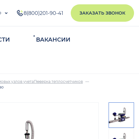
о
8(800)201-90-41
ЗАКАЗАТЬ ЗВОНОК
СТИ
ВАКАНСИИ
ИСКАТЬ
овых узлов учета
Поверка теплосчетчиков
во