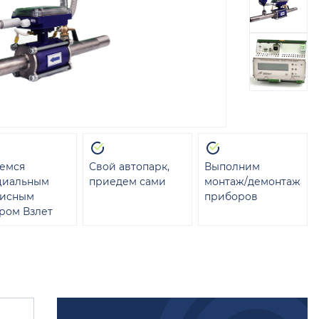
емся
Свой автопарк,
Выполним
циальным
приедем сами
монтаж/демонтаж
висным
приборов
ром Взлет