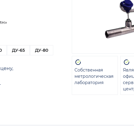
ин»
0
ДУ-65
ДУ-80
цену,
Собственная
Явля
метрологическая
офи
лаборатория
сер
т
цент