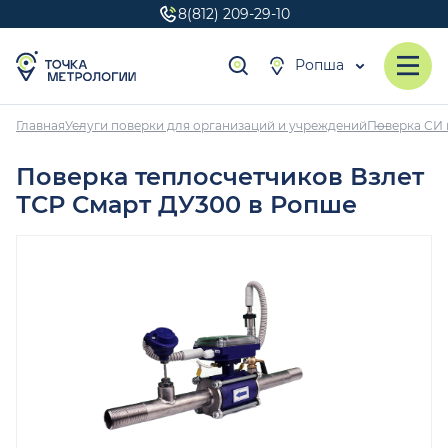
8(812) 209-29-10
Ропша
Главная
Услуги поверки для организаций и учреждений
Поверка СИ 
Поверка теплосчетчиков Взлет
ТСР Смарт ДУ300 в Ропше